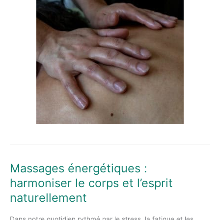
Massages énergétiques :
Massages
énergétiques
harmoniser le corps et l’esprit
:
naturellement
harmoniser
le
Dans notre quotidien rythmé par le stress, la fatigue et les