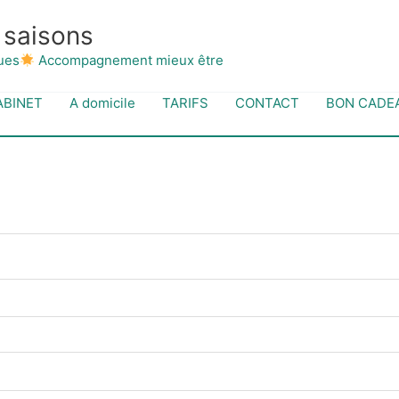
 saisons
ues
Accompagnement mieux être
ABINET
A domicile
TARIFS
CONTACT
BON CADE