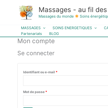
Aller
Obligatoire
Obligatoire
Massages - au fil des
au
contenu
Massages du monde
Soins énergétiq
MASSAGES
SOINS ENERGETIQUES
C
Partenariats
BLOG
Mon compte
Se connecter
Identifiant ou e-mail
*
Mot de passe
*